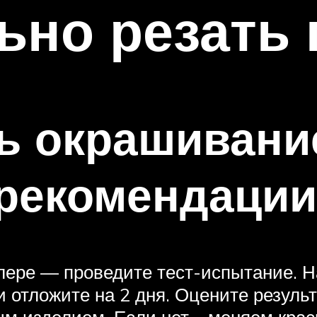
ьно резать
ь окрашивани
рекомендации
колере — проведите тест-испытание. 
 отложите на 2 дня. Оцените результ
 изделием. Если нет – меняем краск