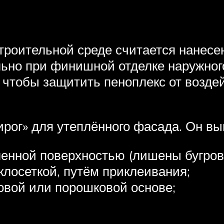
оительной среде считается нанесени
льно при финишной отделке наружного 
о чтобы защитить пеноплекс от возд
ог» для утеплённого фасада. Он выгл
ленной поверхностью (лишены бугров, 
клосеткой, путём приклеивания;
овой или порошковой основе;