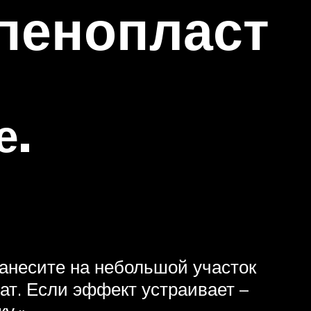
 пенопласт
е.
Нанесите на небольшой участок
ат. Если эффект устраивает –
у.».