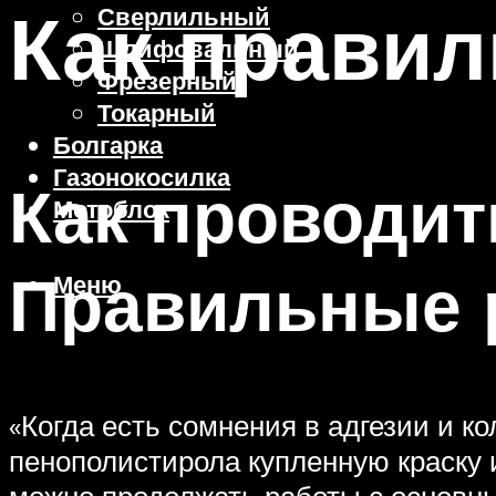
Как правил
Сверлильный
Шлифовальный
Фрезерный
Токарный
Болгарка
Газонокосилка
Как проводит
Мотоблок
Правильные 
Меню
«Когда есть сомнения в адгезии и 
пенополистирола купленную краску и
можно продолжать работы с основным