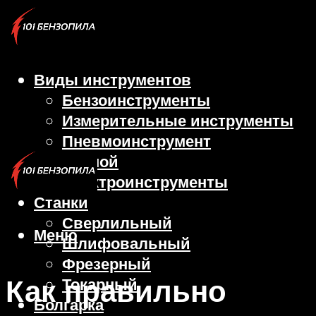
Виды инструментов
Бензоинструменты
Измерительные инструменты
Пневмоинструмент
Ручной
Электроинструменты
Станки
Сверлильный
Меню
Шлифовальный
Фрезерный
Как правильно
Токарный
Болгарка