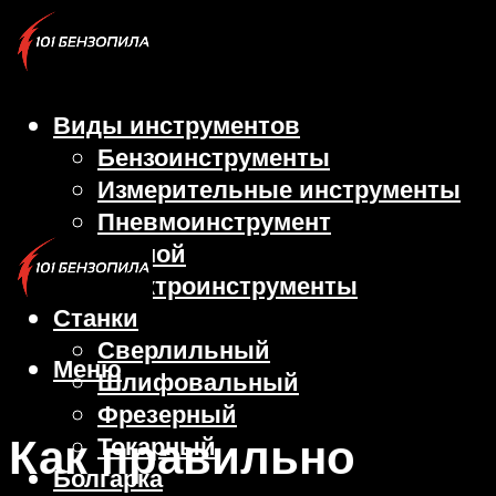
Виды инструментов
Бензоинструменты
Измерительные инструменты
Пневмоинструмент
Ручной
Электроинструменты
Станки
Сверлильный
Меню
Шлифовальный
Фрезерный
Как правильно
Токарный
Болгарка