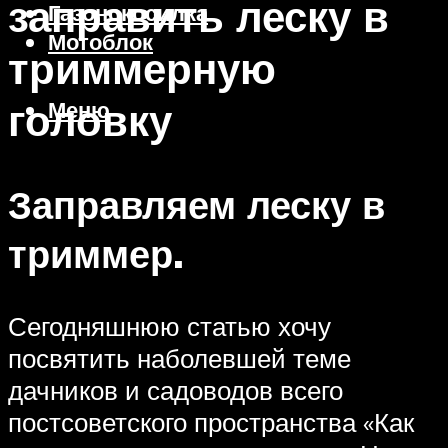
заправить леску в
Газонокосилка
Мотоблок
триммерную
головку
Меню
Заправляем леску в
триммер.
Сегодняшнюю статью хочу
посвятить наболевшей теме
дачников и садоводов всего
постсоветского пространства «Как