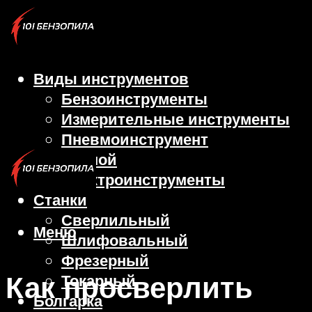
Виды инструментов
Бензоинструменты
Измерительные инструменты
Пневмоинструмент
Ручной
Электроинструменты
Станки
Сверлильный
Меню
Шлифовальный
Фрезерный
Как просверлить
Токарный
Болгарка