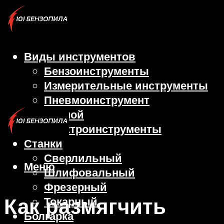
Виды инструментов
Бензоинструменты
Измерительные инструменты
Пневмоинструмент
Ручной
Электроинструменты
Станки
Сверлильный
Меню
Шлифовальный
Фрезерный
Как размягчить
Токарный
Болгарка