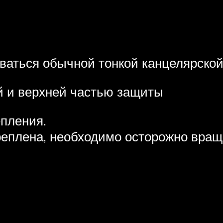
ваться обычной тонкой канцелярской
й и верхней частью защиты
епления.
реплена, необходимо осторожно враща