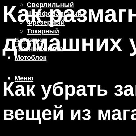
Как размаг
Сверлильный
Шлифовальный
Фрезерный
Токарный
домашних 
Болгарка
Газонокосилка
Мотоблок
Меню
Как убрать з
вещей из маг