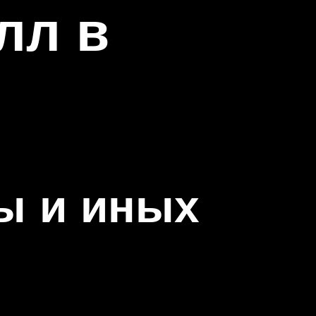
лл в
ы и иных