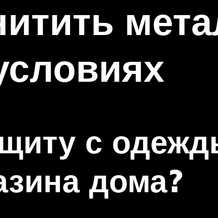
нитить мета
условиях
ащиту с одежд
азина дома?