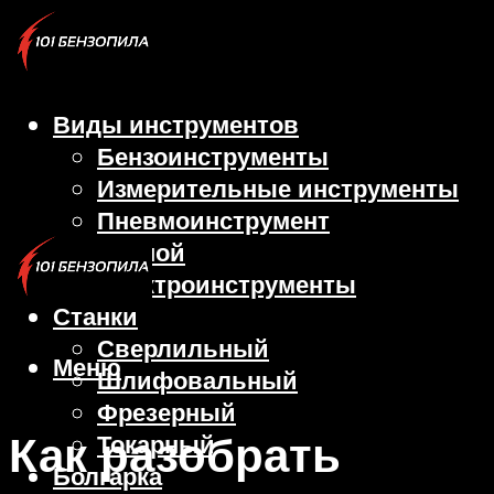
Виды инструментов
Бензоинструменты
Измерительные инструменты
Пневмоинструмент
Ручной
Электроинструменты
Станки
Сверлильный
Меню
Шлифовальный
Фрезерный
Как разобрать
Токарный
Болгарка