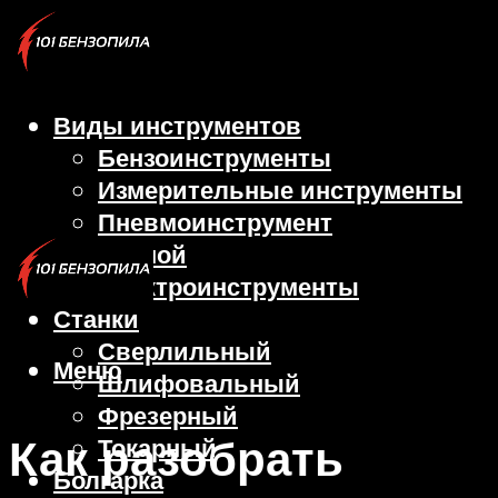
Виды инструментов
Бензоинструменты
Измерительные инструменты
Пневмоинструмент
Ручной
Электроинструменты
Станки
Сверлильный
Меню
Шлифовальный
Фрезерный
Как разобрать
Токарный
Болгарка