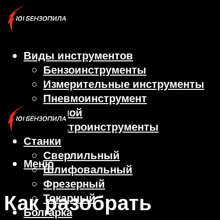
Виды инструментов
Бензоинструменты
Измерительные инструменты
Пневмоинструмент
Ручной
Электроинструменты
Станки
Сверлильный
Меню
Шлифовальный
Фрезерный
Как разобрать
Токарный
Болгарка