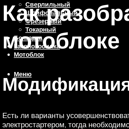
Как разобр
Сверлильный
Шлифовальный
Фрезерный
Токарный
мотоблоке
Болгарка
Газонокосилка
Мотоблок
Меню
Модификация
Есть ли варианты усовершенствова
электростартером, тогда необходимо