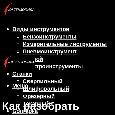
Виды инструментов
Бензоинструменты
Измерительные инструменты
Пневмоинструмент
Ручной
Электроинструменты
Станки
Сверлильный
Меню
Шлифовальный
Фрезерный
Как разобрать
Токарный
Болгарка