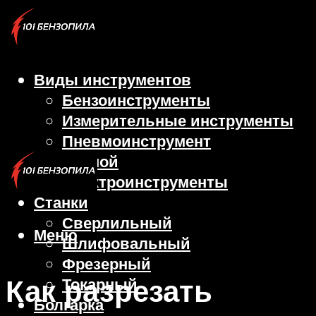
Виды инструментов
Бензоинструменты
Измерительные инструменты
Пневмоинструмент
Ручной
Электроинструменты
Станки
Сверлильный
Меню
Шлифовальный
Фрезерный
Как разрезать
Токарный
Болгарка