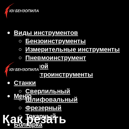
Виды инструментов
Бензоинструменты
Измерительные инструменты
Пневмоинструмент
Ручной
Электроинструменты
Станки
Сверлильный
Меню
Шлифовальный
Фрезерный
Как резать
Токарный
Болгарка