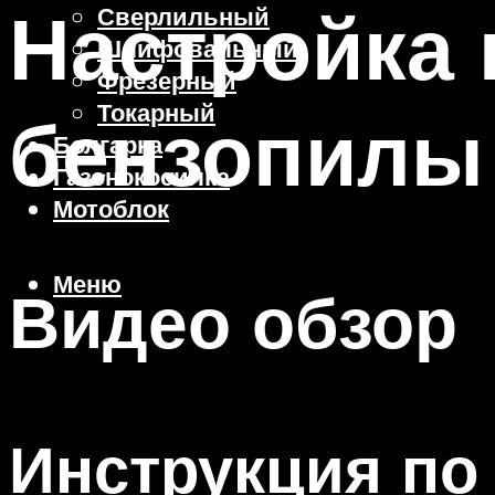
Настройка
Сверлильный
Шлифовальный
Фрезерный
Токарный
бензопилы
Болгарка
Газонокосилка
Мотоблок
Меню
Видео обзор
Инструкция по