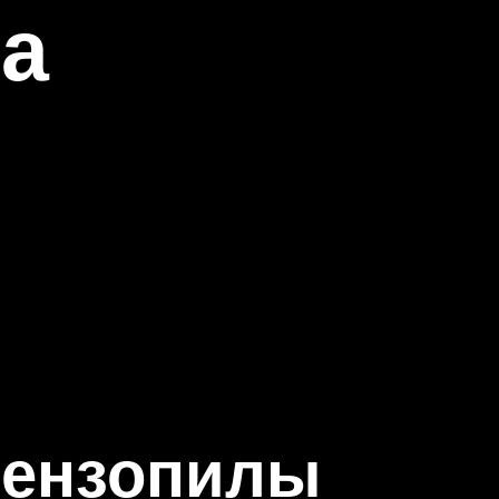
а
бензопилы