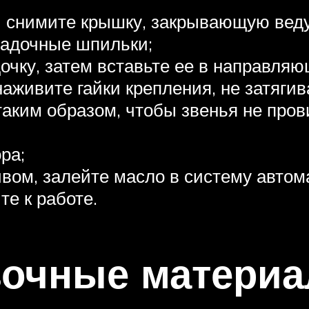
и снимите крышку, закрывающую вед
садочные шпильки;
очку, затем вставьте ее в направля
живите гайки крепления, не затягива
таким образом, чтобы звенья не про
ра;
вом, залейте масло в систему автом
те к работе.
зочные матери