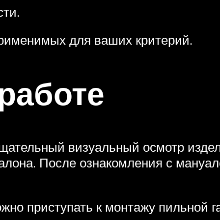
ти.
 применимых для ваших критерий.
 работе
щательный визуальный осмотр издел
алона. После ознакомления с мануал
жно приступать к монтажу пильной г