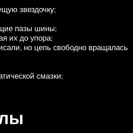
ущую звездочку;
ющие пазы шины;
я их до упора;
висали, но цепь свободно вращалась
атической смазки;
алы