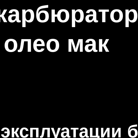
 карбюратор
 олео мак
 эксплуатации 