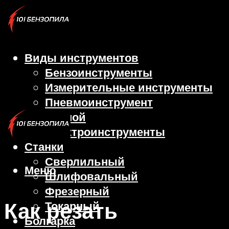
Виды инструментов
Бензоинструменты
Измерительные инструменты
Пневмоинструмент
Ручной
Электроинструменты
Станки
Сверлильный
Меню
Шлифовальный
Фрезерный
Как резать
Токарный
Болгарка