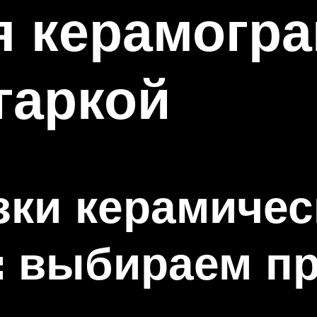
я керамогр
гаркой
зки керамичес
: выбираем п