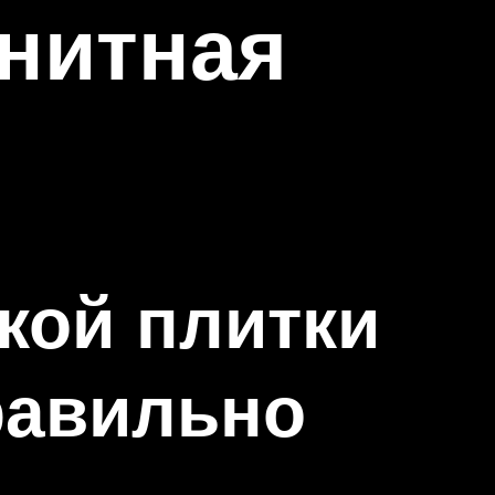
анитная
кой плитки
равильно