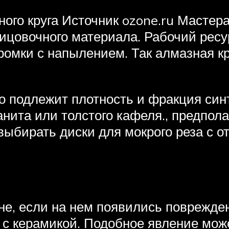
ого круга Источник ozone.ru Мастер
лицовочного материала. Рабочий рес
ромки с напылением. Так алмазная к
 подлежит плотность и фракция синт
анита или толстого кафеля., предпол
выбирать диски для мокрого реза с 
не, если на нем появились поврежден
 с керамикой. Подобное явление мож