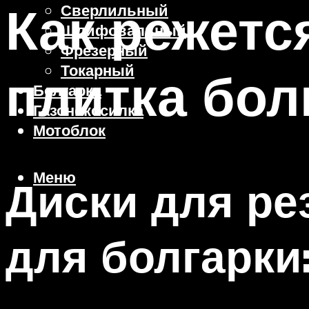
Как режетс
Сверлильный
Шлифовальный
Фрезерный
Токарный
плитка бол
Болгарка
Газонокосилка
Мотоблок
Меню
Диски для ре
для болгарки