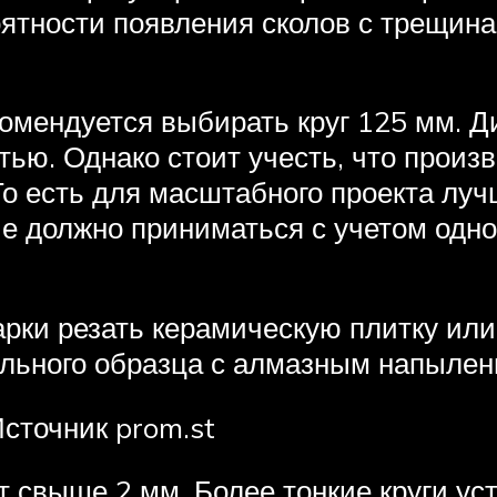
ятности появления сколов с трещина
омендуется выбирать круг 125 мм. Д
ью. Однако стоит учесть, что произ
То есть для масштабного проекта лу
е должно приниматься с учетом одн
рки резать керамическую плитку или
ального образца с алмазным напылен
сточник prom.st
т свыше 2 мм. Более тонкие круги ус