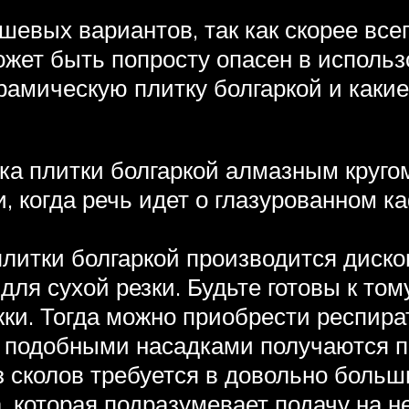
евых вариантов, так как скорее всег
ет быть попросту опасен в использо
ерамическую плитку болгаркой и каки
ка плитки болгаркой алмазным кругом
, когда речь идет о глазурованном к
 плитки болгаркой производится дис
для сухой резки. Будьте готовы к том
жки. Тогда можно приобрести респир
ы подобными насадками получаются 
з сколов требуется в довольно больш
а, которая подразумевает подачу на 