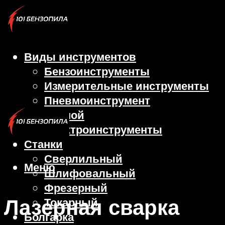
Виды инструментов
Бензоинструменты
Измерительные инструменты
Пневмоинструмент
Ручной
Электроинструменты
Станки
Сверлильный
Меню
Шлифовальный
Фрезерный
Лазерная сварка
Токарный
Болгарка