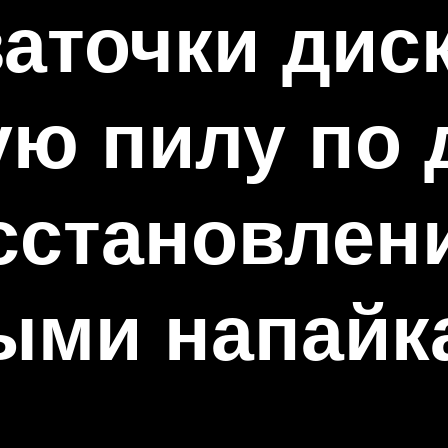
заточки дис
ю пилу по 
сстановлени
ыми напайк