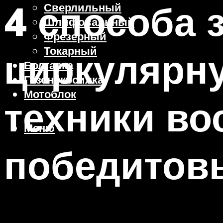
4 способа 
Сверлильный
Шлифовальный
Фрезерный
Токарный
циркулярну
Болгарка
Газонокосилка
Мотоблок
техники во
Меню
победитов