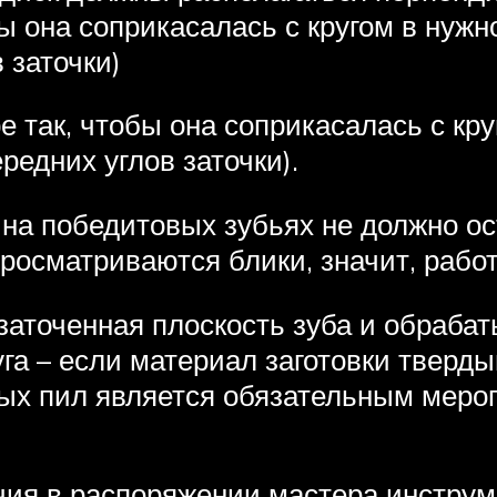
бы она соприкасалась с кругом в ну
 заточки)
е так, чтобы она соприкасалась с кр
едних углов заточки).
 на победитовых зубьях не должно ос
просматриваются блики, значит, рабо
 заточенная плоскость зуба и обраб
уга – если материал заготовки тверд
ых пил является обязательным меро
чия в распоряжении мастера инстру