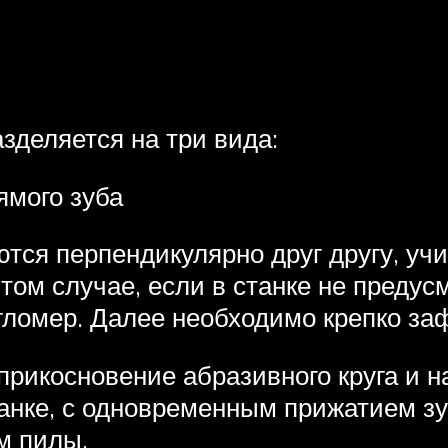
и
зделяется на три вида:
ямого зуба
тся перпендикулярно друг другу, учи
том случае, если в станке не предус
гломер. Далее необходимо крепко за
прикосновение абразивного круга и н
анке, с одновременным прижатием зу
м пилы.