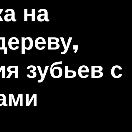
ка на
дереву,
я зубьев с
ами