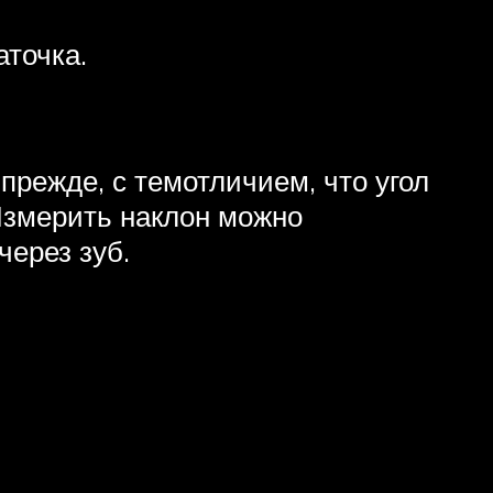
аточка.
прежде, с темотличием, что угол
Измерить наклон можно
ерез зуб.