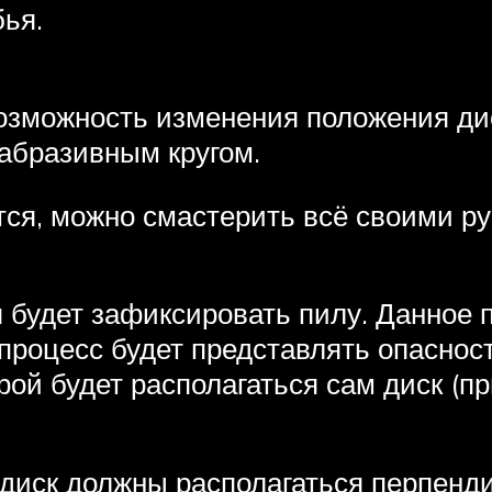
ья.
озможность изменения положения дис
 абразивным кругом.
тся, можно смастерить всё своими ру
я будет зафиксировать пилу. Данное
процесс будет представлять опаснос
рой будет располагаться сам диск (п
диск должны располагаться перпендик