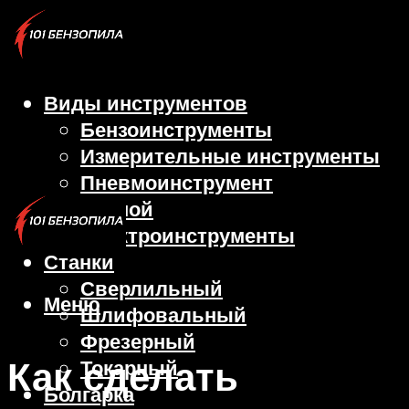
Виды инструментов
Бензоинструменты
Измерительные инструменты
Пневмоинструмент
Ручной
Электроинструменты
Станки
Сверлильный
Меню
Шлифовальный
Фрезерный
Как сделать
Токарный
Болгарка