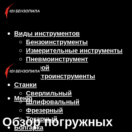
Виды инструментов
Бензоинструменты
Измерительные инструменты
Пневмоинструмент
Ручной
Электроинструменты
Станки
Сверлильный
Меню
Шлифовальный
Фрезерный
Обзор погружных
Токарный
Болгарка