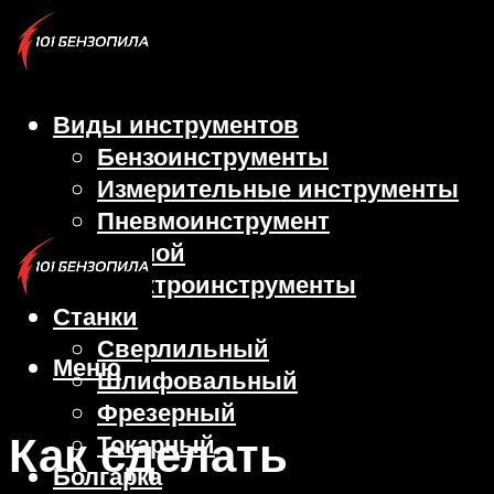
Виды инструментов
Бензоинструменты
Измерительные инструменты
Пневмоинструмент
Ручной
Электроинструменты
Станки
Сверлильный
Меню
Шлифовальный
Фрезерный
Как сделать
Токарный
Болгарка