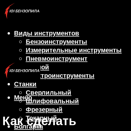
Виды инструментов
Бензоинструменты
Измерительные инструменты
Пневмоинструмент
Ручной
Электроинструменты
Станки
Сверлильный
Меню
Шлифовальный
Фрезерный
Как сделать
Токарный
Болгарка