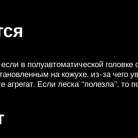
тся
 если в полуавтоматической головке 
тановленным на кожухе, из-за чего у
е агрегат. Если леска “полезла”, то 
т