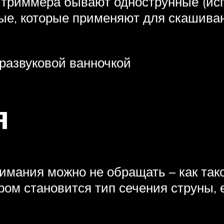
я триммера бывают однострунные (ис
ые, которые применяют для скашива
тразвуковой ванночкой
я
нимания можно не обращать – как та
ром становится тип сечения струны, 