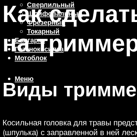
Как сделат
Сверлильный
Шлифовальный
Фрезерный
Токарный
на тримме
Болгарка
Газонокосилка
Мотоблок
Меню
Виды тримме
Косильная головка для травы предс
(шпулька) с заправленной в ней лес