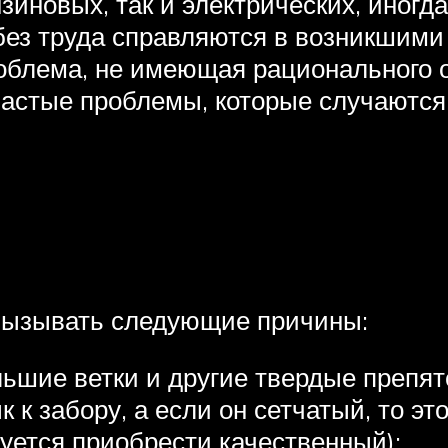
зиновых, так и электрических, иногд
ез труда справляются в возникшими 
роблема, не имеющая рационального 
астые проблемы, которые случаются 
т вызывать следующие причины:
льшие ветки и другие твердые препят
к к забору, а если он сетчатый, то э
дуется приобрести качественный);