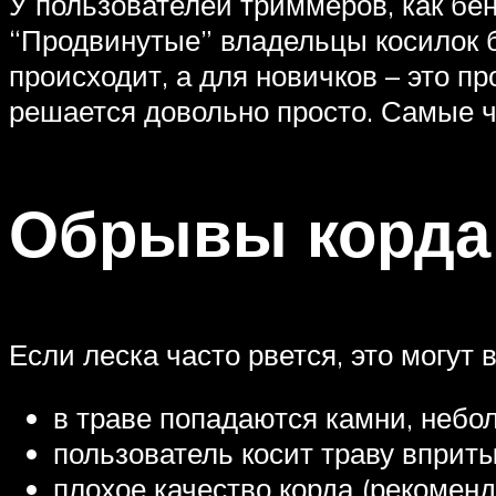
У пользователей триммеров, как бен
“Продвинутые” владельцы косилок б
происходит, а для новичков – это п
решается довольно просто. Самые ч
Обрывы корда
Если леска часто рвется, это могу
в траве попадаются камни, небо
пользователь косит траву вприты
плохое качество корда (рекомен