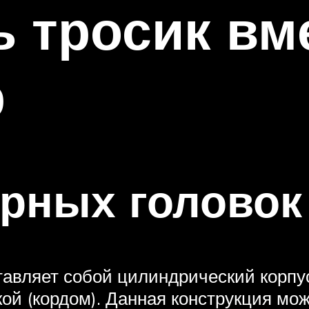
ь тросик вм
р
рных головок
тавляет собой цилиндрический корпус
кой (кордом). Данная конструкция мож