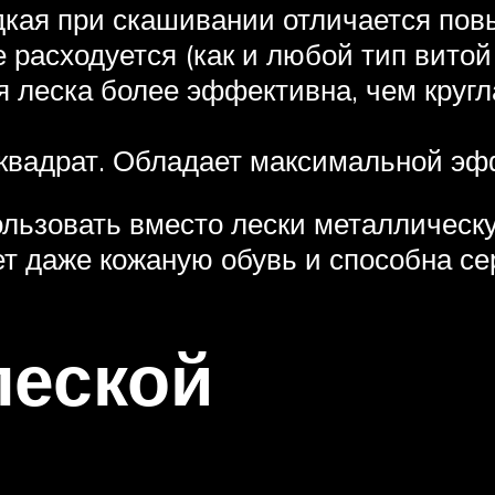
адкая при скашивании отличается по
 расходуется (как и любой тип витой 
я леска более эффективна, чем кругл
 квадрат. Обладает максимальной эф
ользовать вместо лески металлическу
ает даже кожаную обувь и способна с
леской