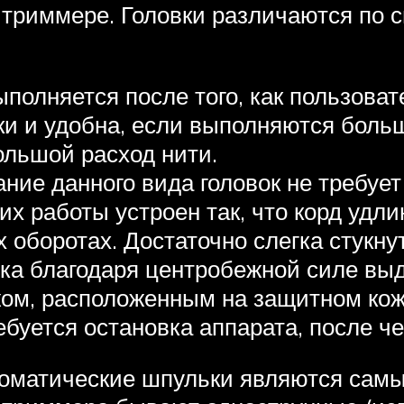
 триммере. Головки различаются по с
полняется после того, как пользоват
ки и удобна, если выполняются больш
ольшой расход нити.
ние данного вида головок не требует
 работы устроен так, что корд удли
х оборотах. Достаточно слегка стукну
ска благодаря центробежной силе выд
жом, расположенным на защитном кож
буется остановка аппарата, после че
томатические шпульки являются сам