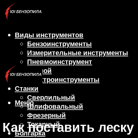
Виды инструментов
Бензоинструменты
Измерительные инструменты
Пневмоинструмент
Ручной
Электроинструменты
Станки
Сверлильный
Меню
Шлифовальный
Фрезерный
Как поставить леску
Токарный
Болгарка