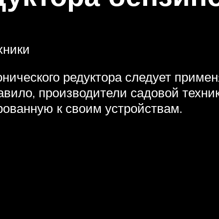
хники
онического редуктора следует прим
равило, производители садовой техн
рованную к своим устройствам.