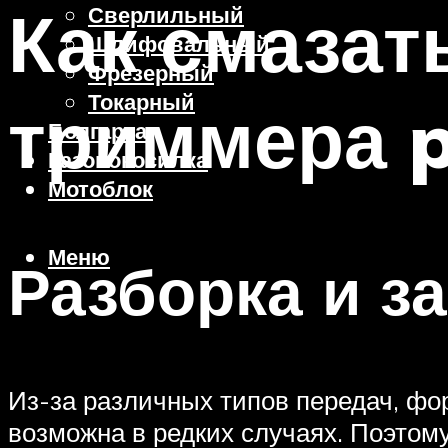
Как смазат
Сверлильный
Шлифовальный
Фрезерный
Токарный
триммера p
Болгарка
Газонокосилка
Мотоблок
Меню
Разборка и з
Из-за различных типов передач, фо
возможна в редких случаях. Поэтому