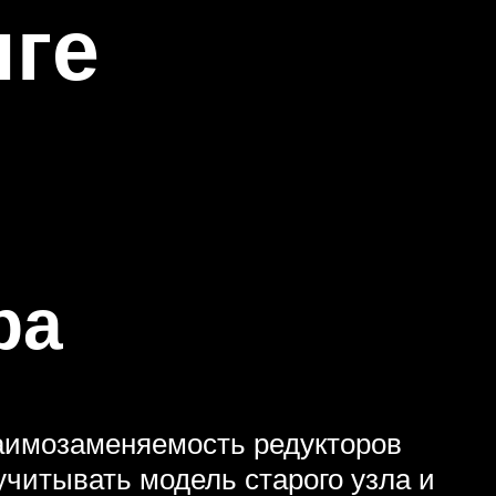
нге
ра
заимозаменяемость редукторов
учитывать модель старого узла и