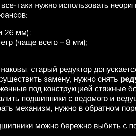
и все-таки нужно использовать неори
юансов:
 26 мм);
тр (чаще всего – 8 мм);
наковы, старый редуктор допускаетс
существить замену, нужно снять
ред
оженные под конструкцией стяжные б
алить подшипники с ведомого и ведущ
ать механизм, нужно в обратном пор
одшипники можно бережно выбить с п