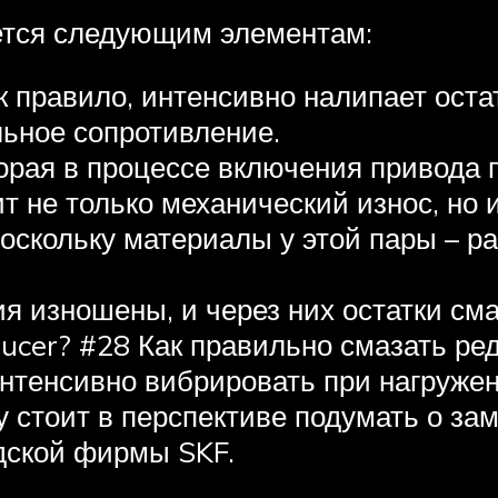
ется следующим элементам:
ак правило, интенсивно налипает ост
льное сопротивление.
торая в процессе включения привода 
ит не только механический износ, но
поскольку материалы у этой пары – р
я изношены, и через них остатки см
reducer? #28 Как правильно смазать р
 интенсивно вибрировать при нагруже
у стоит в перспективе подумать о за
дской фирмы SKF.