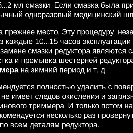
5…2 мл смазки. Если смазка была при
бычный одноразовый медицинский шп
на прежнее место. Эту процедуру, не
ез каждые 10…15 часов эксплуатации
замене смазки редуктора являются 
тка и промывка шестерней редуктора
мера
на зимний период и т. д.
омендуется полностью удалить с пове
а не имеет следов окисления и загря
инового триммера. И только потом н
омендуется несколько раз провернут
по всем деталям редуктора.