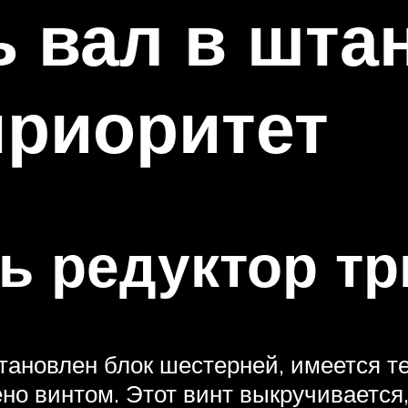
ь вал в шта
приоритет
ь редуктор т
установлен блок шестерней, имеется т
но винтом. Этот винт выкручивается,