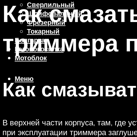
Как смазат
Сверлильный
Шлифовальный
Фрезерный
Токарный
триммера 
Болгарка
Газонокосилка
Мотоблок
Меню
Как смазыват
В верхней части корпуса, там, где 
при эксплуатации триммера заглуше