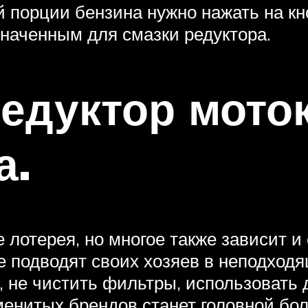
й порции бензина нужно нажать на к
значенным для смазки редуктора.
редуктор мото
а.
 лотерея, но многое также зависит и 
не подводят своих хозяев в неподход
, не чистить фильтры, использовать
менитых брендов станет головной бо