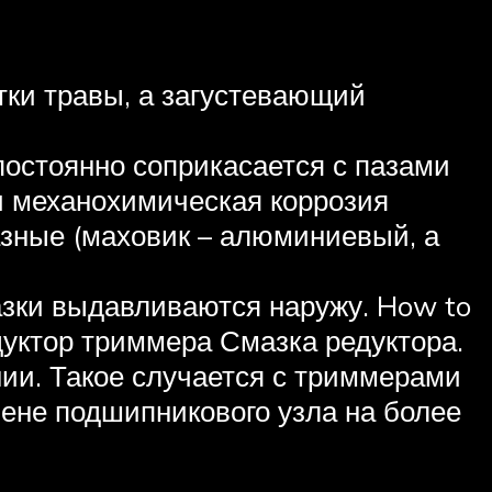
атки травы, а загустевающий
постоянно соприкасается с пазами
 и механохимическая коррозия
азные (маховик – алюминиевый, а
азки выдавливаются наружу. How to
едуктор триммера Смазка редуктора.
нии. Такое случается с триммерами
мене подшипникового узла на более