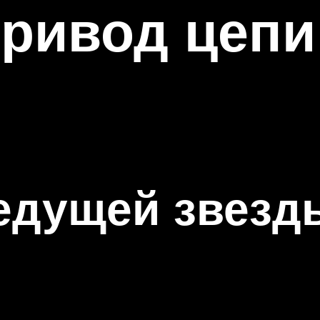
привод цепи
едущей звезд