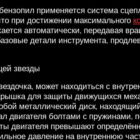
бензопил применяется система сцеп
что при достижении максимального
к
ается автоматически, передавая вр
 базовые детали инструмента, продле
щей звезды
вездочка, может находиться с внутр
крышка для защиты движущихся меха
обой металлический диск, находящий
ал двигателя болтами с пружинами, 
ты двигателя превышают определённ
льное давление на внутреннюю част