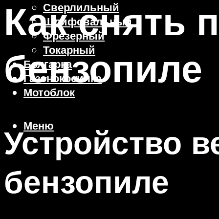
Как снять 
Сверлильный
Шлифовальный
Фрезерный
Токарный
бензопиле
Болгарка
Газонокосилка
Мотоблок
Меню
Устройство в
бензопиле