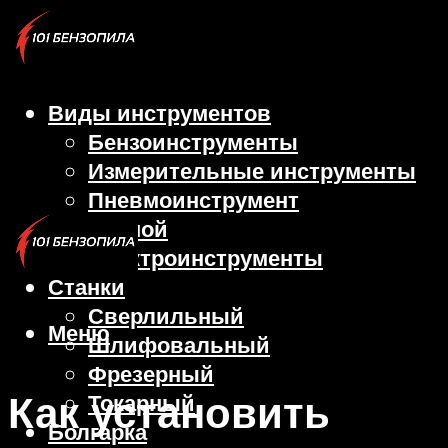
Виды инструментов
Бензоинструменты
Измерительные инструменты
Пневмоинструмент
Ручной
Электроинструменты
Станки
Сверлильный
Меню
Шлифовальный
Фрезерный
Как установить
Токарный
Болгарка