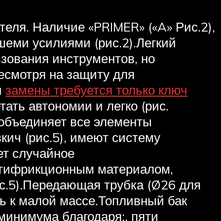
теля. Наличие «PRIMER» («A» Рис.2),
шеми усилиями (рис.2).Легкий
ьзования инструментов, но
несмотря на защиту для
и
замены требуется только ключ
ать автономии и легко (рис.
 объединяет все элементы
кич (рис.5), имеют систему
ет случайное
нтифрикционным материалом,
с.5).Передающая трубка (Ø26 для
ь к малой массе.Топливный бак
минимума благодаря:. пяти