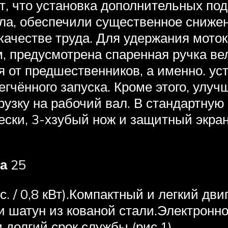
кт, что установка дополнительных по
ала, обеспечили существенное снижен
 качестве труда. Для удержания мото
, предусмотрена спаренная ручка ве
я от предшественников, а именно. ус
гчённого запуска. Кроме этого, улуч
рузку на рабочий вал. В стандартну
лески, 3-хзубый нож и защитный экр
а
25
. / 0,8 кВт).Компактный и легкий д
и шатун из кованой стали.Электронн
 долгий срок службы (рис.1).