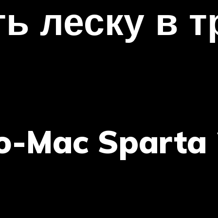
ть леску в 
o-Mac Sparta