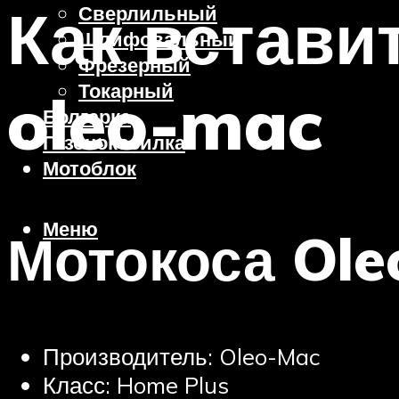
Как встави
Сверлильный
Шлифовальный
Фрезерный
Токарный
oleo-mac
Болгарка
Газонокосилка
Мотоблок
Меню
Мотокоса Ole
Производитель: Oleo-Mac
Класс: Home Plus