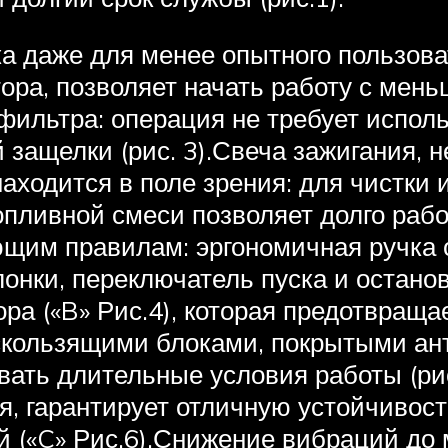
ка даже для менее опытного пользова
ора, позволяет начать работу с мень
фильтра: операция не требует испол
защелки (рис. 3).Свеча зажигания, 
аходится в поле зрения: для чистки 
пливной смеси позволяет долго работ
ющим правилам: эргономичная ручка
онки, переключатель пуска и останов
ра («B» Рис.4), которая предотвраща
 скользящими блоками, покрытыми а
вать длительные условия работы (ри
, гарантирует отличную устойчивост
 («C» Рис.6).Снижение вибраций до 