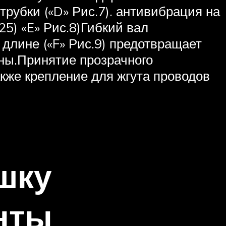
убки («D» Рис.7). антивибрация на
5) «E» Рис.8)Гибкий вал
длине («F» Рис.9) предотвращает
ны.Принятие прозрачного
кже крепление для жгута проводов
ушку
нты