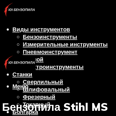
Виды инструментов
Бензоинструменты
Измерительные инструменты
Пневмоинструмент
Ручной
Электроинструменты
Станки
Сверлильный
Меню
Шлифовальный
Фрезерный
Бензопила Stihl MS
Токарный
Болгарка