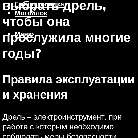
выбрать дрель,
Газонокосилка
Мотоблок
чтобы она
прослужила многие
Меню
годы?
Правила эксплуатации
и хранения
Дрель – электроинструмент, при
работе с которым необходимо
соблюдать меры безопасности.