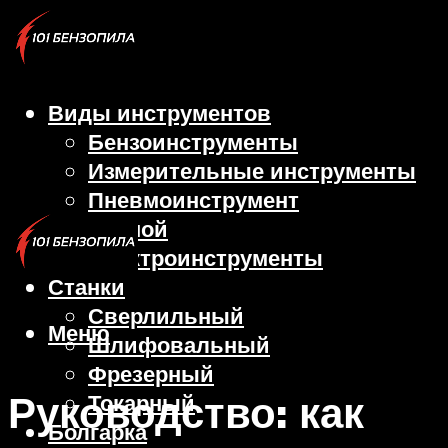
Виды инструментов
Бензоинструменты
Измерительные инструменты
Пневмоинструмент
Ручной
Электроинструменты
Станки
Сверлильный
Меню
Шлифовальный
Фрезерный
Руководство: как
Токарный
Болгарка