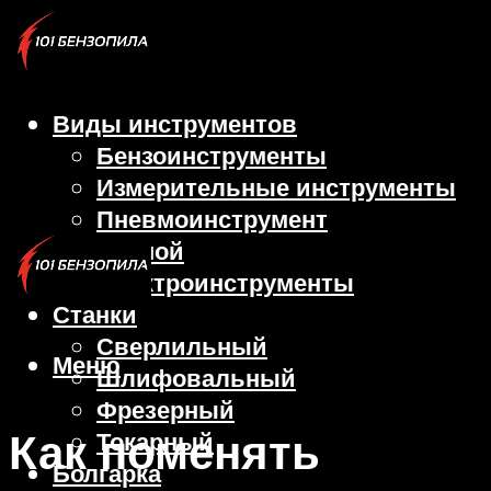
Виды инструментов
Бензоинструменты
Измерительные инструменты
Пневмоинструмент
Ручной
Электроинструменты
Станки
Сверлильный
Меню
Шлифовальный
Фрезерный
Как поменять
Токарный
Болгарка