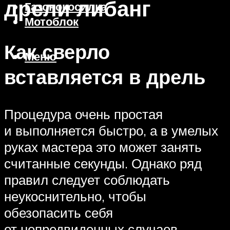
дрели либанг
Газонокосилка
Мотоблок
Как сверло
Меню
вставляется в дрель
Процедура очень простая
и выполняется быстро, а в умелых
руках мастера это может занять
считанные секунды. Однако ряд
правил следует соблюдать
неукоснительно, чтобы
обезопасить себя
от непредвиденных случаев.