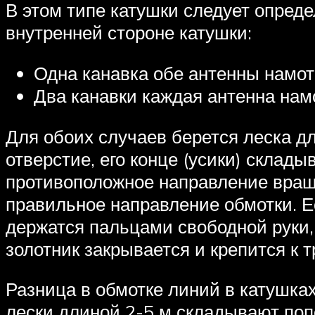
В этом типе катушки следует опреде
внутренней стороне катушки:
Одна канавка обе антенны намот
Два канавки каждая антенна нам
Для обоих случаев берется леска дл
отверстие, его конце (усики) склад
противоположное направление вращ
правильное направление обмотки. Е
держатся пальцами свободной руки,
золотник закрывается и крепится к 
Разница в обмотке линий в катушках
лески длиной 2-5 м складывают попо