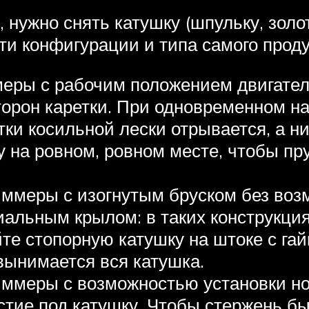
, нужно снять катушку (шпульку, зол
ти конфигурации и типа самого проду
ры с рабочим положением двигателя
торон каретки. При одновременном н
ки косильной лески отрывается, а н
 на ровном, ровном месте, чтобы пру
ммеры с изогнутым бруском без возм
иальным крылом: в таких конструкци
те стопорную катушку на штоке с гай
вынимается вся катушка.
иммеры с возможностью установки но
тие под катушку. Чтобы стержень бы