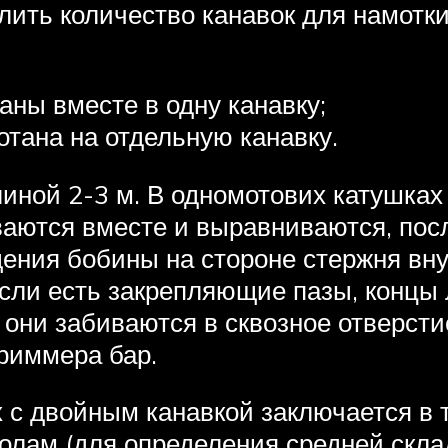
лить количество канавок для намотк
аны вместе в одну канавку;
отана на отдельную канавку.
иной 2-3 м. В одномотових катушках 
ываются вместе и выравниваются, пос
ения бобины на стороне стержня вну
сли есть закрепляющие пазы, концы
 они забиваются в сквозное отверст
триммера бар.
 с двойным канавкой заключается в т
лам (для определения средней склад