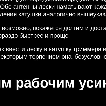
 Обе антенны лески наматывают каж
вления катушки аналогично вышеуказ
 возможно, покажется долгим и дост
ораздо быстрее и проще.
к ввести леску в катушку триммера и
некоторым терпением она, безусловно
им рабочим уси