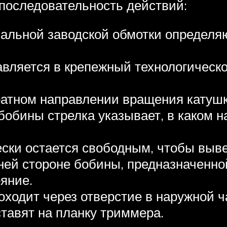
последовательность действий:
нальной заводской обмотки определ
авляется в крепежный технологическ
ратном направлении вращения катушк
 бобины стрелка указывает, в каком 
ски остается свободным, чтобы вывес
ней стороне бобины, предназначенно
яние.
оходит через отверстие в наружной ч
тавят на планку триммера.