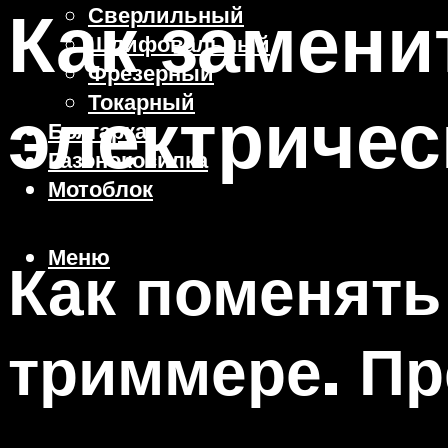
Как замени
Сверлильный
Шлифовальный
Фрезерный
Токарный
электриче
Болгарка
Газонокосилка
Мотоблок
Меню
Как поменять
триммере. Пр