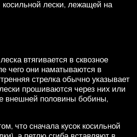
и косильной лески, лежащей на
леска втягивается в сквозное
ле чего они наматываются в
тренняя стрелка обычно указывает
 лески прошиваются через них или
ие внешней половины бобины,
ом, что сначала кусок косильной
ки), а петлю сгиба вставляют в