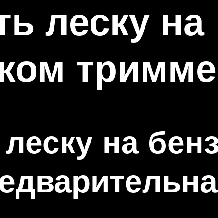
ть леску на
ском тримме
 леску на бен
едварительна