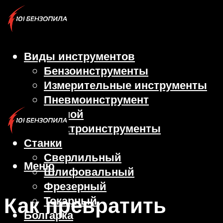
Виды инструментов
Бензоинструменты
Измерительные инструменты
Пневмоинструмент
Ручной
Электроинструменты
Станки
Сверлильный
Меню
Шлифовальный
Фрезерный
Как превратить
Токарный
Болгарка