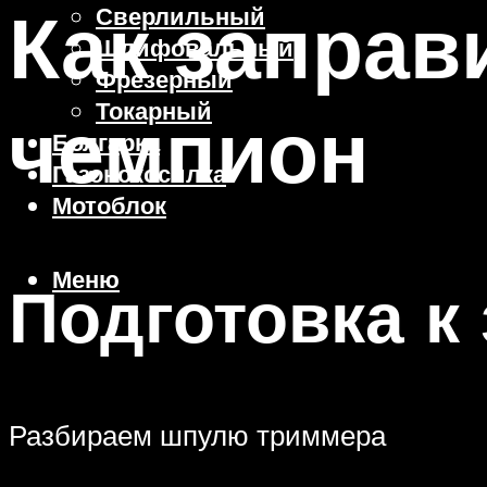
Как заправ
Сверлильный
Шлифовальный
Фрезерный
Токарный
чемпион
Болгарка
Газонокосилка
Мотоблок
Меню
Подготовка к
Разбираем шпулю триммера