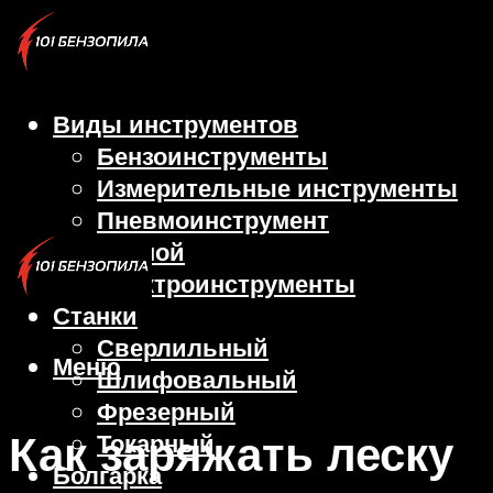
Виды инструментов
Бензоинструменты
Измерительные инструменты
Пневмоинструмент
Ручной
Электроинструменты
Станки
Сверлильный
Меню
Шлифовальный
Фрезерный
Как заряжать леску
Токарный
Болгарка