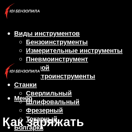
Виды инструментов
Бензоинструменты
Измерительные инструменты
Пневмоинструмент
Ручной
Электроинструменты
Станки
Сверлильный
Меню
Шлифовальный
Фрезерный
Как заряжать
Токарный
Болгарка