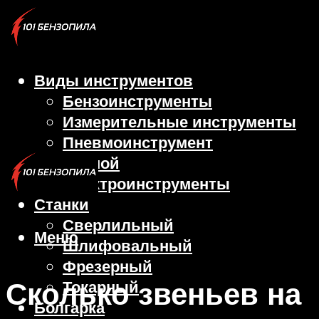
Виды инструментов
Бензоинструменты
Измерительные инструменты
Пневмоинструмент
Ручной
Электроинструменты
Станки
Сверлильный
Меню
Шлифовальный
Фрезерный
Сколько звеньев на
Токарный
Болгарка