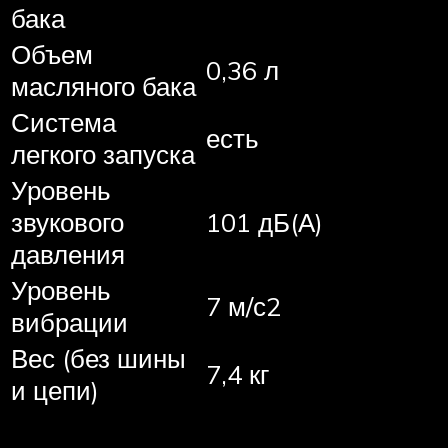
бака
Объем
0,36 л
масляного бака
Система
есть
легкого запуска
Уровень
звукового
101 дБ(А)
давления
Уровень
7 м/с2
вибрации
Вес (без шины
7,4 кг
и цепи)