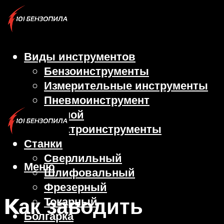
Виды инструментов
Бензоинструменты
Измерительные инструменты
Пневмоинструмент
Ручной
Электроинструменты
Станки
Сверлильный
Меню
Шлифовальный
Фрезерный
Kак заводить
Токарный
Болгарка