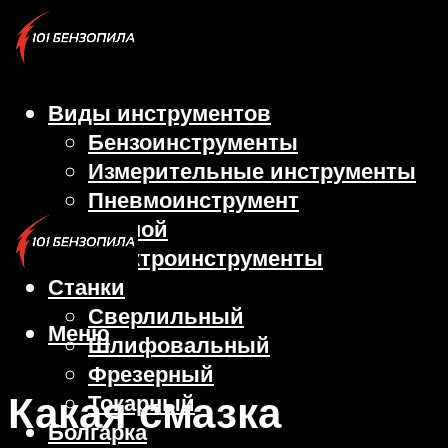
Виды инструментов
Бензоинструменты
Измерительные инструменты
Пневмоинструмент
Ручной
Электроинструменты
Станки
Сверлильный
Меню
Шлифовальный
Фрезерный
Какая смазка
Токарный
Болгарка