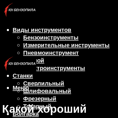
Виды инструментов
Бензоинструменты
Измерительные инструменты
Пневмоинструмент
Ручной
Электроинструменты
Станки
Сверлильный
Меню
Шлифовальный
Фрезерный
Какой хороший
Токарный
Болгарка