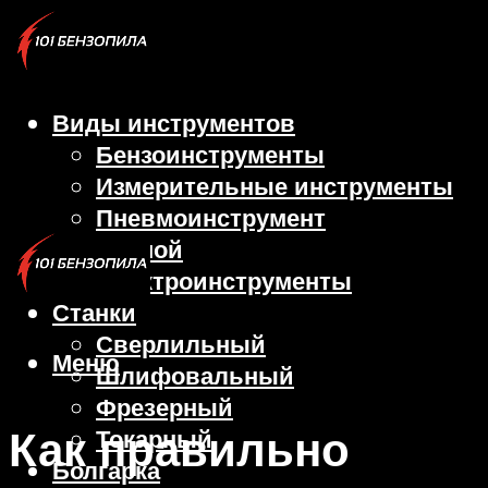
Виды инструментов
Бензоинструменты
Измерительные инструменты
Пневмоинструмент
Ручной
Электроинструменты
Станки
Сверлильный
Меню
Шлифовальный
Фрезерный
Как правильно
Токарный
Болгарка