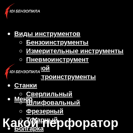
Виды инструментов
Бензоинструменты
Измерительные инструменты
Пневмоинструмент
Ручной
Электроинструменты
Станки
Сверлильный
Меню
Шлифовальный
Фрезерный
Какой перфоратор
Токарный
Болгарка