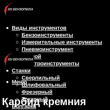
Виды инструментов
Бензоинструменты
Измерительные инструменты
Пневмоинструмент
Ручной
Электроинструменты
Станки
Сверлильный
Меню
Шлифовальный
Фрезерный
Карбид кремния
Токарный
Болгарка