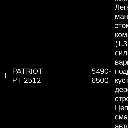
Легк
ман
это
ком
(1.
сил
вар
PATRIOT
5490-
под
1
PT 2512
6500
кус
дер
стр
Цеп
сма
авт