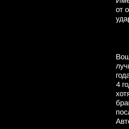
Име
от 
уда
Вош
луч
год
4 г
хот
бра
пос
Авт