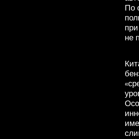
По 
пол
при
не 
Кит
бен
«ср
уро
Осо
инн
име
сли