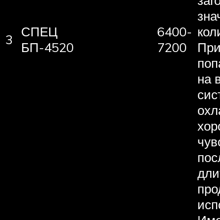
заг
зна
СПЕЦ
6400-
кол
3
БП-4520
7200
При
поп
на 
сис
охл
хор
чув
пос
дли
про
исп