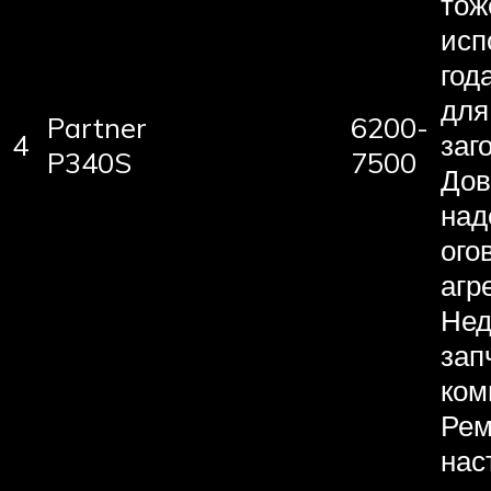
тож
исп
год
для
Partner
6200-
4
заг
P340S
7500
Дов
над
ого
агре
Нед
зап
ком
Рем
нас