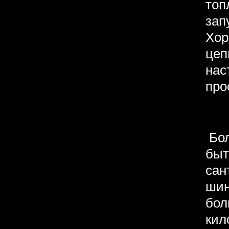
топ
зап
Хор
цеп
нас
про
Бол
быт
сан
шин
бол
кил