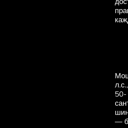
дос
пра
каж
Мощ
л.с
50-
сан
шин
— б