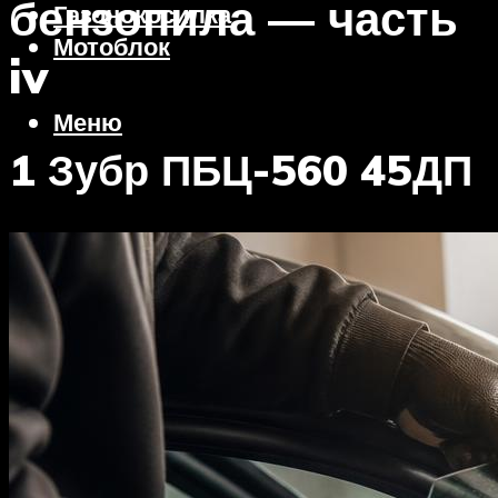
бензопила — часть
Газонокосилка
Мотоблок
iv
Меню
1 Зубр ПБЦ-560 45ДП