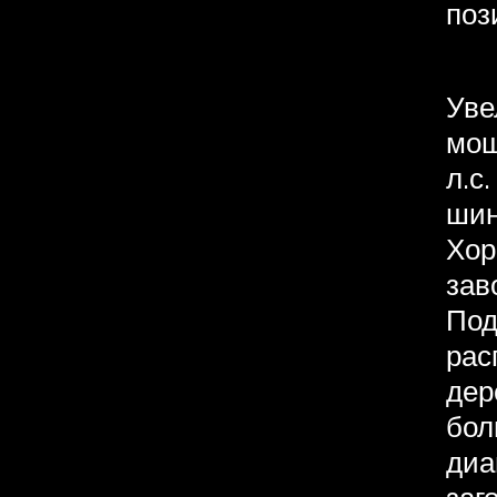
поз
Уве
мощ
л.с
шин
Хо
зав
Под
рас
дер
бол
диа