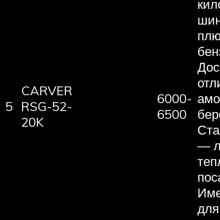
кил
шин
плю
бен
Дос
отл
CARVER
6000-
амо
5
RSG-52-
6500
бер
20K
Ста
— л
теп
пос
Име
для