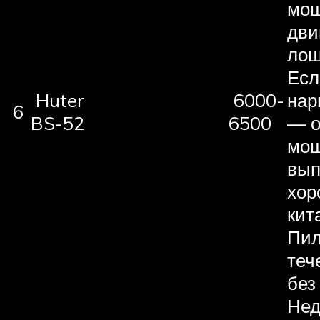
мощ
дви
лош
Есл
Huter
6000-
нар
6
BS-52
6500
— о
мощ
вып
хо
кит
Пил
теч
без
Нед