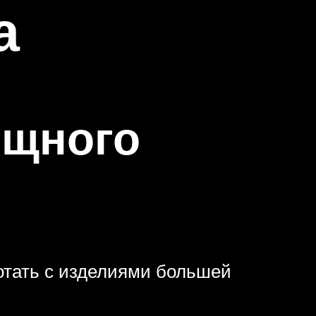
а
ощного
ботать с изделиями большей