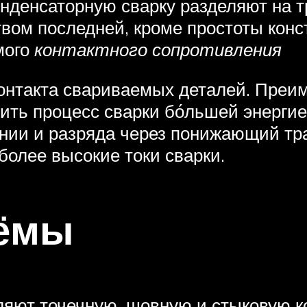
нденсаторную сварку разделяют на 
ом последней, кроме простоты конс
мого
контактного сопротивления
о контакта свариваемых деталей. Пре
ть процесс сварки бо́льшей энергие
ении и разряда через понижающий тр
олее высокие токи сварки.
ёмы
яют точечную, шовную и стыковую к