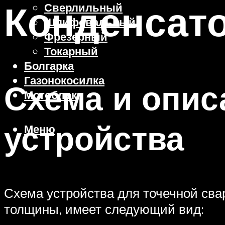
Конденсато
Сверлильный
Шлифовальный
Фрезерный
Токарный
Болгарка
Газонокосилка
Схема и опис
Мотоблок
устройства
Меню
Схема устройства для точечной сва
толщины, имеет следующий вид: