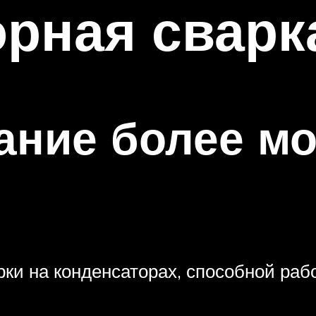
рная сварк
ание более м
рки на конденсаторах, способной ра