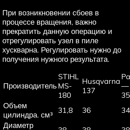
При возникновении сбоев в
процессе вращения, важно
прекратить данную операцию и
отрегулировать узел в пиле
хускварна. Регулировать нужно до
получения нужного результата.
STIHL
Pa
Husqvarna
Производитель
MS-
— 
137
180
35
Объем
31,8
36
34
цилиндра. см³
Диаметр
38
38
38