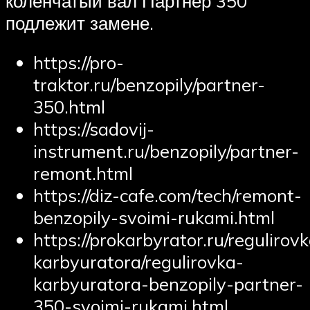
коленчатый вал Партнер 350
подлежит замене.
https://pro-
traktor.ru/benzopily/partner-
350.html
https://sadovij-
instrument.ru/benzopily/partner-
remont.html
https://diz-cafe.com/tech/remont-
benzopily-svoimi-rukami.html
https://prokarbyrator.ru/regulirov
karbyuratora/regulirovka-
karbyuratora-benzopily-partner-
350-svoimi-rukami.html