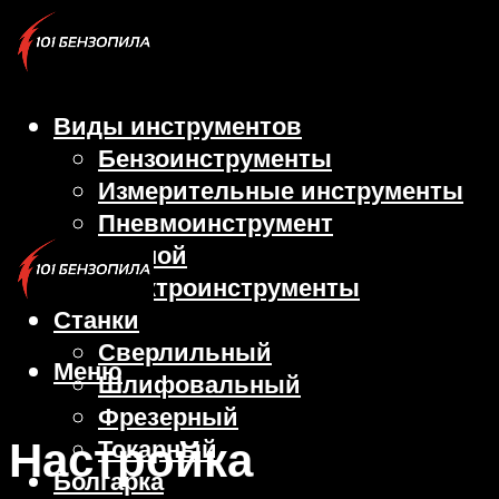
Виды инструментов
Бензоинструменты
Измерительные инструменты
Пневмоинструмент
Ручной
Электроинструменты
Станки
Сверлильный
Меню
Шлифовальный
Фрезерный
Настройка
Токарный
Болгарка