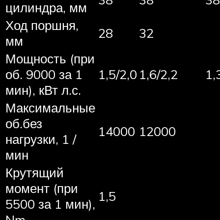
цилиндра, мм
Ход поршня,
28
32
мм
Мощность (при
об. 9000 за 1
1,5/2,0
1,6/2,2
1,
мин), кВт л.с.
Максимальные
об.без
14000
12000
нагрузки, 1 /
мин
Крутящий
момент (при
1,5
5500 за 1 мин),
Nm