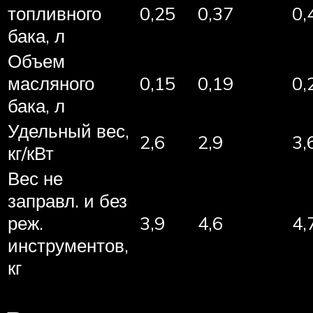
топливного
0,25
0,37
0,
бака, л
Объем
масляного
0,15
0,19
0,
бака, л
Удельный вес,
2,6
2,9
3,
кг/кВт
Вес не
заправл. и без
реж.
3,9
4,6
4,
инструментов,
кг