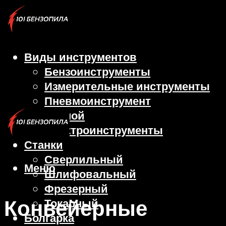
Виды инструментов
Бензоинструменты
Измерительные инструменты
Пневмоинструмент
Ручной
Электроинструменты
Станки
Сверлильный
Меню
Шлифовальный
Фрезерный
Конвейерные
Токарный
Болгарка