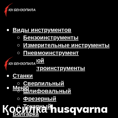
Виды инструментов
Бензоинструменты
Измерительные инструменты
Пневмоинструмент
Ручной
Электроинструменты
Станки
Сверлильный
Меню
Шлифовальный
Фрезерный
Косилка husqvarna
Токарный
Болгарка